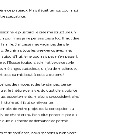
cène de plateaux. Mais il était temps pour moi
tre spectatrice.
ionnelle plus tard, je crée ma structure un
 jour mais je ne pensais pas si tôt. Il faut dire
a famille. J’ai passé mes vacances dans le
. Je chinais tous les week-ends avec mes
 aujourd’hui, je ne pourrais pas m’en passer).
re et l’Ecosse toujours admirative de ce style
des mélanges audacieux, un jeu de matières et
t tout ça mis bout à bout a du sens !
 dehors des modes et des tendances, penser
 : le théâtre de la vie, du quotidien, voici ce
ux, appartements, maisons se succèdent ainsi
histoire où il faut se réinventer.
plet de votre projet (de la conception au
suivi de chantier) ou bien plus ponctuel par du
techniques ou encore de demande de permis
és et de confiance, nous menons à bien votre