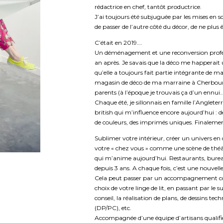
rédactrice en chef, tantôt productrice.
J’ai toujours été subjuguée par les mises en s
de passer de l’autre côté du décor, de ne plus ê
C’était en 2019….
Un déménagement et une reconversion profess
an après. Je savais que la déco me happerait un
qu’elle a toujours fait partie intégrante de m
magasin de déco de ma marraine à Cherbourg
parents (à l’époque je trouvais ça d’un ennui…
Chaque été, je sillonnais en famille l’Angleter
british qui m’influence encore aujourd’hui : 
de couleurs, des imprimés uniques. Finalemen
Sublimer votre intérieur, créer un univers en
votre « chez vous » comme une scène de théâtre
qui m’anime aujourd’hui. Restaurants, burea
depuis 3 ans. A chaque fois, c’est une nouvelle 
Cela peut passer par un accompagnement com
choix de votre linge de lit, en passant par le 
conseil, la réalisation de plans, de dessins 
(DP/PC), etc.
Accompagnée d’une équipe d’artisans qualifi