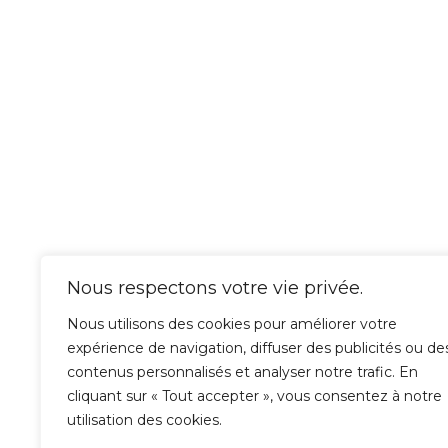
Nous respectons votre vie privée.
Nous utilisons des cookies pour améliorer votre
CLAIRE STEINER
expérience de navigation, diffuser des publicités ou de
DÉCORATRICE ET ARCHITECTE D’INTÉRIEUR À
contenus personnalisés et analyser notre trafic. En
Bordeaux – Paris – Normandie – Ailleurs
cliquant sur « Tout accepter », vous consentez à notre
utilisation des cookies.