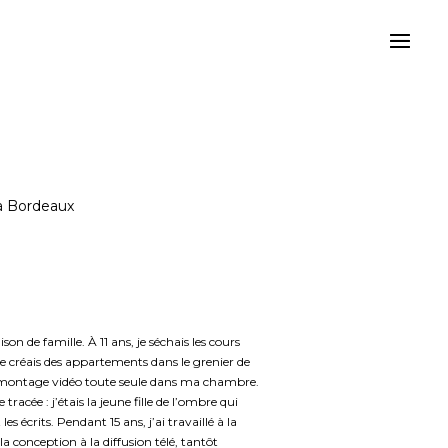
 à Bordeaux
son de famille. À 11 ans, je séchais les cours
je créais des appartements dans le grenier de
e montage vidéo toute seule dans ma chambre.
 tracée : j’étais la jeune fille de l’ombre qui
es écrits. Pendant 15 ans, j’ai travaillé à la
 la conception à la diffusion télé, tantôt