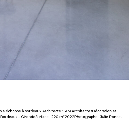
le échoppe à bordeaux Architecte : S+M ArchitectesDécoration et
ion : Bordeaux – GirondeSurface : 220 m²2022Photographe : Julie Poncet